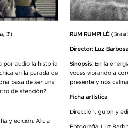
, 3')
RUM RUMPI LÉ
(Brasil,
Director:
Luz Barbos
 por audio la historia
Sinopsis
: En la energ
chic
a en la parada de
voces vibrando a cor
ona pasa de ser una
presente y nos calma
ntro de atención?
Ficha artística
Dirección, guion y edi
ía y edición: Alicia
Fotografía: Luz Barbo