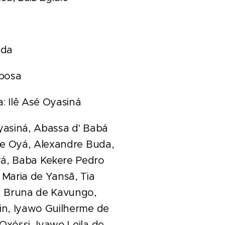
uda
rbosa
 Ilê Asé Oyasiná
Oyasiná, Abassa d' Babá
de Oyá, Alexandre Buda,
á, Baba Kekere Pedro
Maria de Yansã, Tia
a Bruna de Kavungo,
in, Iyawo Guilherme de
xóssi, Iyawo Leila de