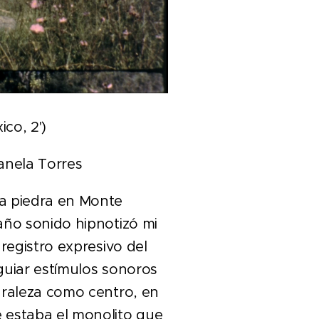
co, 2')
anela Torres
a piedra en Monte
año sonido hipnotizó mi
 registro expresivo del
guiar estímulos sonoros
uraleza como centro, en
 estaba el monolito que