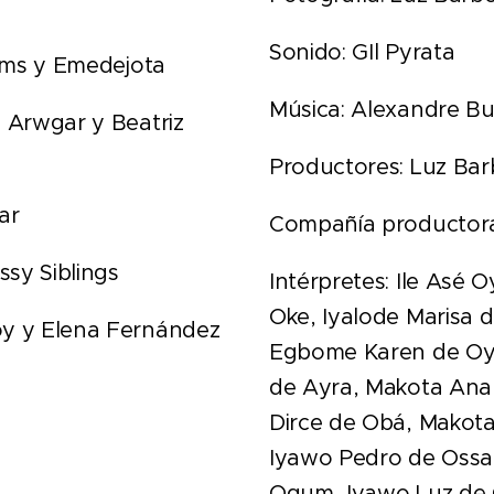
Sonido: GIl Pyrata
Xems y Emedejota
Música: Alexandre B
a Arwgar y Beatriz
Productores: Luz Ba
ar
Compañía productora:
sy Siblings
Intérpretes: Ile Asé 
Oke, Iyalode Marisa 
oy y Elena Fernández
Egbome Karen de Oy
de Ayra, Makota Ana 
Dirce de Obá, Makot
Iyawo Pedro de Ossa
Ogum, Iyawo Luz de O