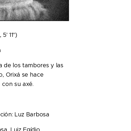
 5' 11'')
a
ía de los tambores y las
o, Orixá se hace
 con su axé.
ción:
Luz Barbosa
sa, Luiz Egídio