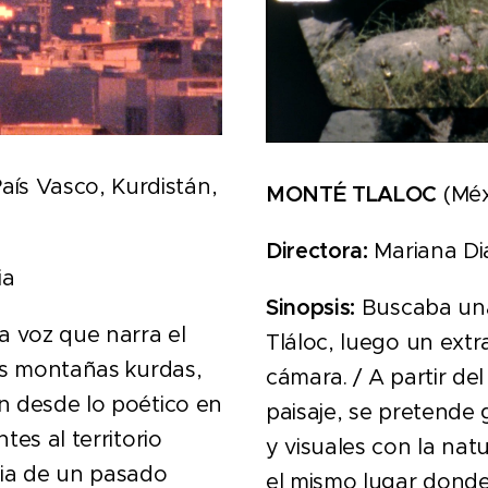
aís Vasco, Kurdistán,
MONTÉ TLALOC
(Méxi
Directora:
Mariana Di
ia
Sinopsis:
Buscaba un
 voz que narra el
Tláloc, luego un extr
as montañas kurdas,
cámara. / A partir del
n desde lo poético en
paisaje, se pretende 
tes al territorio
y visuales con la nat
ia de un pasado
el mismo lugar donde